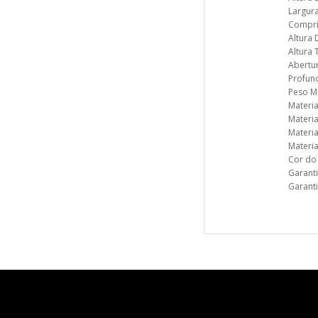
Largur
Compri
Altura 
Altura 
Abertur
Profun
Peso M
Materia
Materi
Materia
Materia
Cor do 
Garanti
Garanti