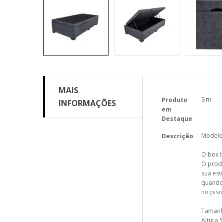
MAIS
Mais
Sim
Produto
INFORMAÇÕES
informações
em
Destaque
Modelo 
Descrição
O box b
O produ
sua est
quando
no piso
Tamanh
Altura 