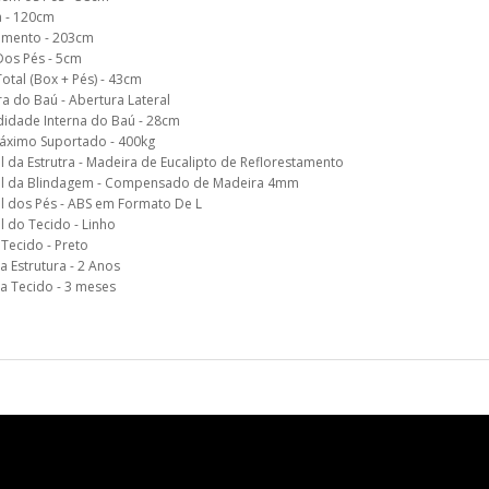
a - 120cm
mento - 203cm
Dos Pés - 5cm
Total (Box + Pés) - 43cm
a do Baú - Abertura Lateral
didade Interna do Baú - 28cm
áximo Suportado - 400kg
l da Estrutra - Madeira de Eucalipto de Reflorestamento
al da Blindagem - Compensado de Madeira 4mm
l dos Pés - ABS em Formato De L
l do Tecido - Linho
Tecido - Preto
a Estrutura - 2 Anos
a Tecido - 3 meses