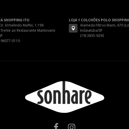
ZA SHOPPING ITU
LOJA 1 COLCHÕES POLO SHOPPIN
 Dr. Ermelindo Maffei, 1.199
Alameda Filtros Mann, 670 (Lo
 frente ao Restaurante Mantovani)
Indaiatuba/SP
SP
(19) 3835-9292
) 96077-0110