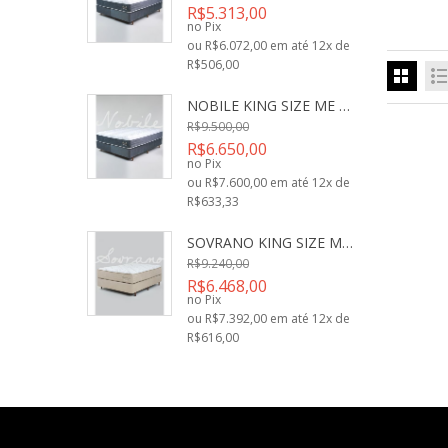
R$5.313,00
no Pix
ou R$6.072,00 em até 12x de
R$506,00
NOBILE KING SIZE ME 193x203x32
R$9.500,00
R$6.650,00
no Pix
ou R$7.600,00 em até 12x de
R$633,33
SOVRANO KING SIZE ME 193x203x32
R$9.240,00
R$6.468,00
no Pix
ou R$7.392,00 em até 12x de
R$616,00