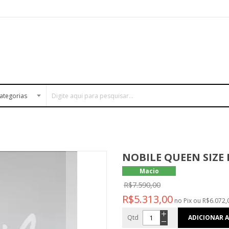
NOBILE QUEEN SIZE 
Macio
R$7.590,00
R$5.313,00
no Pix ou R$6.072,
Qtd
ADICIONAR 