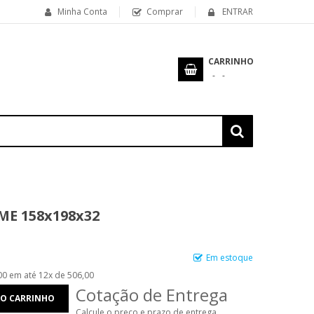
Minha Conta
Comprar
ENTRAR
CARRINHO
ME 158x198x32
Em estoque
00 em até 12x de 506,00
Cotação de Entrega
AO CARRINHO
Calcule o preço e prazo de entrega