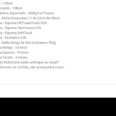
a - 158cm
mento - 198cm
áximo Suportado - 300kg Por Pessoa
- Molas Ensacadas 2.1 de 22cm de Altura
s - Espuma HR PowerFoam D30
s - Espuma Hipermacia D35
s - Espuma SoftCloud
s - Perímetro D45
- Malha Belga de Alta Gramatura 450g
a Molejo - 10 Anos
ia Espuma - 10 Anos
a Tecido - 3 meses
o Rolled (enrolado, entregue na caixa)*
eferente ao colchão, não acompanha o box.