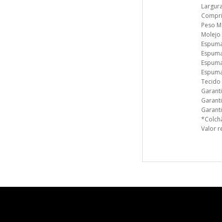
Largur
Compri
Peso M
Molejo 
Espuma
Espuma
Espuma
Espuma
Tecido 
Garanti
Garant
Garanti
*Colchã
Valor r