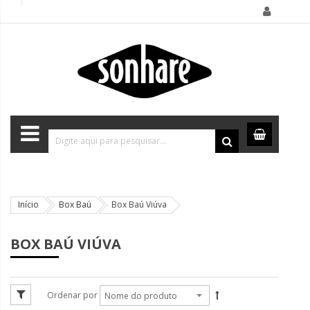
Início
Box Baú
Box Baú Viúva
BOX BAÚ VIÚVA
Ordenar por