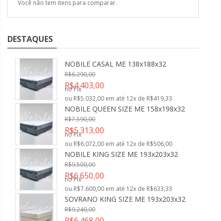
Você não tem itens para comparar.
DESTAQUES
NOBILE CASAL ME 138x188x32
R$6.290,00
R$4.403,00
no Pix
ou R$5.032,00 em até 12x de R$419,33
NOBILE QUEEN SIZE ME 158x198x32
R$7.590,00
R$5.313,00
no Pix
ou R$6.072,00 em até 12x de R$506,00
NOBILE KING SIZE ME 193x203x32
R$9.500,00
R$6.650,00
no Pix
ou R$7.600,00 em até 12x de R$633,33
SOVRANO KING SIZE ME 193x203x32
R$9.240,00
R$6.468,00