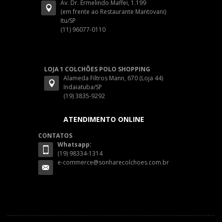
Av. Dr. Ermelindo Maffei, 1.199
(em frente ao Restaurante Mantovani)
Itu/SP
(11) 96077-0110
LOJA 1 COLCHÕES POLO SHOPPING
Alameda Filtros Mann, 670 (Loja 44)
Indaiatuba/SP
(19) 3835-9292
ATENDIMENTO ONLINE
CONTATOS
Whatsapp:
(19) 98334-1314
e-commerce@sonharecolchoes.com.br