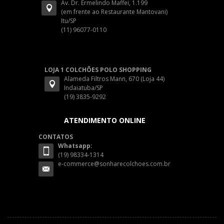
Av. Dr. Ermelindo Maffei, 1.199
(em frente ao Restaurante Mantovani)
Itu/SP
(11) 96077-0110
LOJA 1 COLCHÕES POLO SHOPPING
Alameda Filtros Mann, 670 (Loja 44)
Indaiatuba/SP
(19) 3835-9292
ATENDIMENTO ONLINE
CONTATOS
Whatsapp:
(19) 98334-1314
e-commerce@sonharecolchoes.com.br